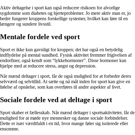
Aktiv deltagelse i sport kan også reducere risikoen for alvorlige
sygdomme som diabetes og hjerteproblemer. Jo mere aktiv man er, jo
bedre fungerer kroppens forskellige systemer, hvilket kan føre til en
længere og sundere livsstil.
Mentale fordele ved sport
Sport er ikke kun gavnligt for kroppen; det har også en betydelig
indflydelse på mental sundhed. Fysisk aktivitet fremmer frigivelsen af
endorfiner, også kendt som “lykkehormoner”. Disse hormoner kan
hjælpe med at reducere stress, angst og depression.
Når mænd deltager i sport, får de også mulighed for at forbedre deres
selvværd og selvtillid. At sætte og nå mål inden for sport kan give en
følelse af opnåelse, som kan overføres til andre aspekter af livet.
Sociale fordele ved at deltage i sport
Sport skaber et fællesskab. Når mænd deltager i sportsaktiviteter, får de
mulighed for at møde nye mennesker og danne sociale forbindelser.
Dette er især værdifuldt i en tid, hvor mange føler sig isolerede eller
ensomme.