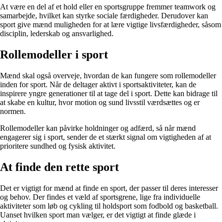
At være en del af et hold eller en sportsgruppe fremmer teamwork og
samarbejde, hvilket kan styrke sociale færdigheder. Derudover kan
sport give mænd muligheden for at lære vigtige livsfærdigheder, såsom
disciplin, lederskab og ansvarlighed.
Rollemodeller i sport
Mænd skal også overveje, hvordan de kan fungere som rollemodeller
inden for sport. Når de deltager aktivt i sportsaktiviteter, kan de
inspirere yngre generationer til at tage del i sport. Dette kan bidrage til
at skabe en kultur, hvor motion og sund livsstil værdsættes og er
normen.
Rollemodeller kan påvirke holdninger og adfærd, så når mænd
engagerer sig i sport, sender de et stærkt signal om vigtigheden af at
prioritere sundhed og fysisk aktivitet.
At finde den rette sport
Det er vigtigt for mænd at finde en sport, der passer til deres interesser
og behov. Der findes et væld af sportsgrene, lige fra individuelle
aktiviteter som løb og cykling til holdsport som fodbold og basketball.
Uanset hvilken sport man vælger, er det vigtigt at finde glæde i