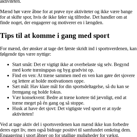
aktiviteten.
Mænd bør være åbne for at prøve nye aktiviteter og ikke være bange
for at skifte spor, hvis de ikke føler sig tilfredse. Det handler om at
finde noget, der engagerer og motiverer en i længden.
Tips til at komme i gang med sport
For mænd, der ønsker at tage det første skridt ind i sportsverdenen, kan
følgende tips være nyttige:
Start småt: Det er vigtigt ikke at overbelaste sig selv. Begynd
med korte træningspas og byg gradvist op.
Find en ven: At træne sammen med en ven kan gøre det sjovere
og lettere at holde motivationen oppe.
Sæt mål: Hav klare mål for din sportsdeltagelse, så du kan se
fremgang og holde fokus.
Vær konsekvent: Bedre at træne kortere tid jævnligt, end at
træne meget på én gang og så stoppe.
Husk at have det sjovt: Det vigtigste ved sport er at nyde
aktiviteten!
Ved at tage aktiv del i sportsverdenen kan mænd ikke kun forbedre
deres eget liv, men også bidrage positivt til samfundet omkring dem.
Engagering i sport åbner op for utallige muligheder for vækst,